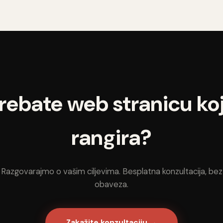
rebate web stranicu ko
rangira?
Razgovarajmo o vašim ciljevima. Besplatna konzultacija, bez
obaveza.
Zakažite konzultaciju →