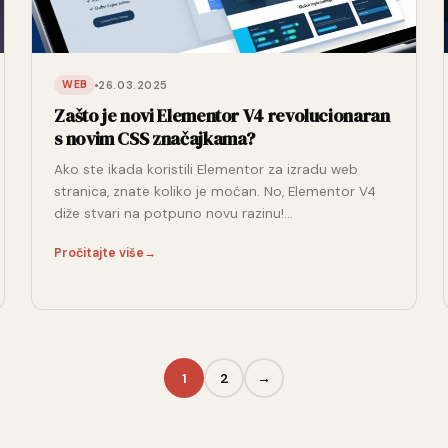
26.03.2025
WEB
Zašto je novi Elementor V4 revolucionaran
s novim CSS značajkama?
Ako ste ikada koristili Elementor za izradu web
stranica, znate koliko je moćan. No, Elementor V4
diže stvari na potpuno novu razinu!…
Pročitajte više
→
1
2
→