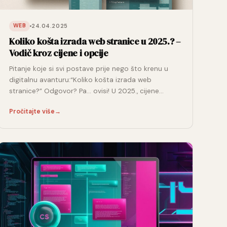
24.04.2025
WEB
Koliko košta izrada web stranice u 2025.? –
Vodič kroz cijene i opcije
Pitanje koje si svi postave prije nego što krenu u
digitalnu avanturu:“Koliko košta izrada web
stranice?” Odgovor? Pa… ovisi! U 2025., cijene…
Pročitajte više
→