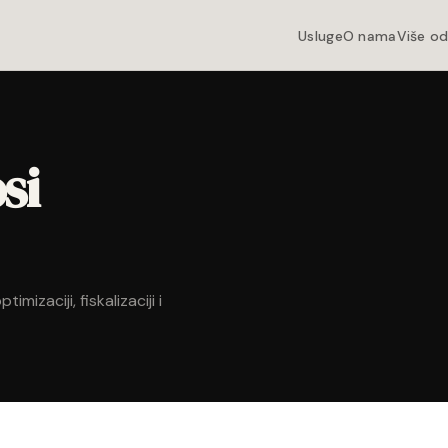
Usluge
O nama
Više o
si
izaciji, fiskalizaciji i